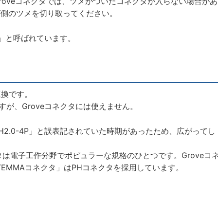
roveコネクタでは、ツメがついたコネクタが入らない場合があ
グ側のツメを切り取ってください。
led」と呼ばれています。
互換です。
すが、Groveコネクタには使えません。
「PH2.0-4P」と誤表記されていた時期があったため、広がってし
タは電子工作分野でポピュラーな規格のひとつです。Groveコ
「STEMMAコネクタ」はPHコネクタを採用しています。