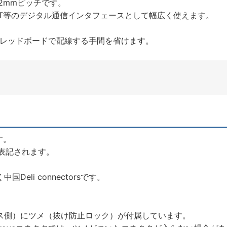
、2mmピッチです。
RT等のデジタル通信インタフェースとして幅広く使えます。
ブレッドボードで配線する手間を省けます。
す。
も表記されます。
eli connectorsです。
ス側）にツメ（抜け防止ロック）が付属しています。