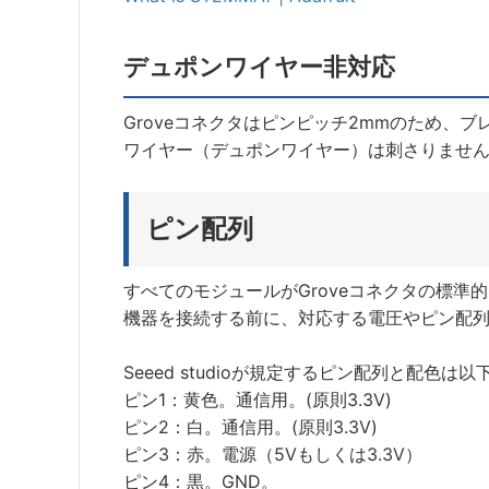
デュポンワイヤー非対応
Groveコネクタはピンピッチ2mmのため、ブ
ワイヤー（デュポンワイヤー）は刺さりませ
ピン配列
すべてのモジュールがGroveコネクタの標準
機器を接続する前に、対応する電圧やピン配
Seeed studioが規定するピン配列と配色は
ピン1：黄色。通信用。(原則3.3V)
ピン2：白。通信用。(原則3.3V)
ピン3：赤。電源（5Vもしくは3.3V）
ピン4：黒。GND。