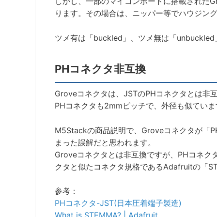
しかし、一部のマイコンボードに搭載されたG
ります。その場合は、ニッパー等でハウジン
ツメ有は「buckled」、ツメ無は「unbuck
PHコネクタ非互換
Groveコネクタは、JSTのPHコネクタとは非
PHコネクタも2mmピッチで、外径も似ていま
M5Stackの商品説明で、Groveコネクタが
まった誤解だと思われます。
Groveコネクタとは非互換ですが、PHコネク
クタと似たコネクタ規格であるAdafruitの
参考：
PHコネクタ-JST(日本圧着端子製造)
What is STEMMA? | Adafruit